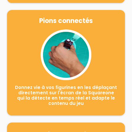
Pions connectés
Donnez vie à vos figurines en les déplaçant
directement sur l'écran de la Squareone
qui la détecte en temps réel et adapte le
contenu du jeu