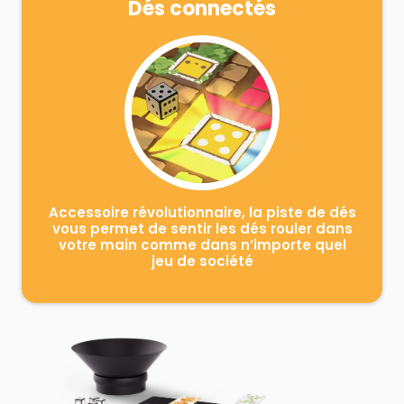
Dés connectés
Accessoire révolutionnaire, la piste de dés
vous permet de sentir les dés rouler dans
votre main comme dans n’importe quel
jeu de société