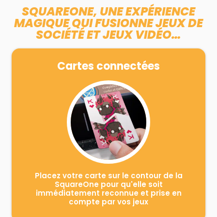
SQUAREONE, UNE EXPÉRIENCE
MAGIQUE QUI FUSIONNE JEUX DE
SOCIÉTÉ ET JEUX VIDÉO…
Cartes connectées
Placez votre carte sur le contour de la
SquareOne pour qu'elle soit
immédiatement reconnue et prise en
compte par vos jeux