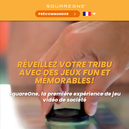
PRÉCOMMANDER
RÉVEILLEZ VOTRE TRIBU
AVEC DES JEUX FUN ET
MÉMORABLES!
SquareOne, la première expérience de jeu
vidéo de société