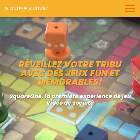
RÉVEILLEZ VOTRE TRIBU
AVEC DES JEUX FUN ET
MÉMORABLES!
SquareOne, la première expérience de jeu
vidéo de société