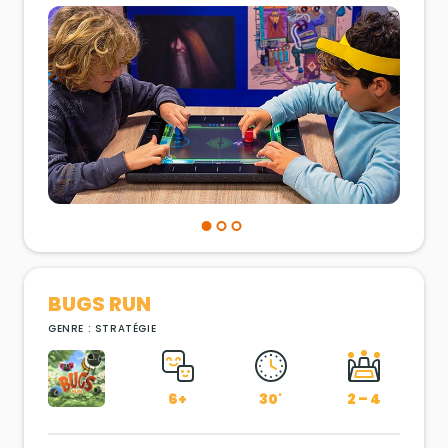
BUGS RUN
GENRE : STRATÉGIE
6+
30'
2 – 4