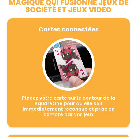
MAGIQUE QUI FUSIONNE JEUX DE
SOCIÉTÉ ET JEUX VIDÉO
Cartes connectées
Placez votre carte sur le contour de la
SquareOne pour qu'elle soit
immédiatement reconnue et prise en
compte par vos jeux